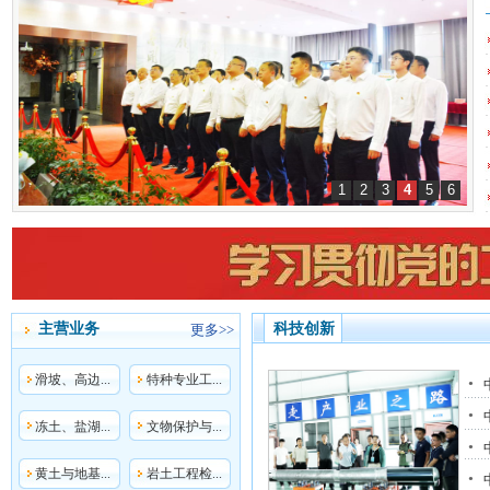
1
2
3
4
5
6
主营业务
科技创新
更多>>
滑坡、高边...
特种专业工...
•
•
冻土、盐湖...
文物保护与...
•
黄土与地基...
岩土工程检...
•