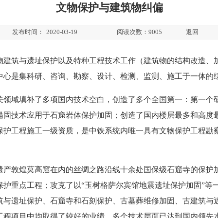
文物保护与建筑物纠偏
发布时间：
2020-03-19
阅读次数：
9005
返回
物建筑与遗址保护以及特种工程技术工作（建筑物的结构改造、
中心是集科研、咨询、勘察、设计、检测、监测、施工于一体的
关领域填补了多项国内技术空白，创造了多个全国第一：第一个
锚固技术应用于石窟岩体保护加固；创造了国内楼层最多和高度
保护工程施工一级资质，是中铁系统内唯一具有文物保护工程勘察
遗产敦煌莫高窟在内的丝绸之路沿线十余处国保级石窟寺的保护
保护重点工程；攻克了以“玉树格萨尔宾馆地震遗址保护加固”等
筑与遗址保护、石窟寺和石刻保护、古墓葬维修加固、古建筑与
工程项目中均取得了较好的业绩，多个技术层面已达到国内领先