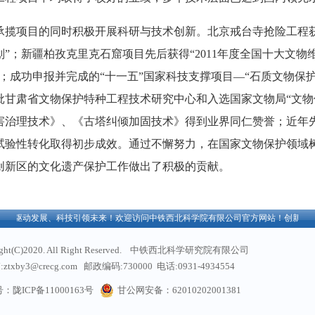
揽项目的同时积极开展科研与技术创新。北京戒台寺抢险工程获2
；新疆柏孜克里克石窟项目先后获得“2011年度全国十大文物维修
；成功申报并完成的“十一五”国家科技支撑项目—“石质文物保
获批甘肃省文物保护特种工程技术研究中心和入选国家文物局“文
害治理技术》、《古塔纠倾加固技术》得到业界同仁赞誉；近年
试验性转化取得初步成效。通过不懈努力，在国家文物保护领域树
创新区的文化遗产保护工作做出了积极的贡献。
驱动发展、科技引领未来！
欢迎访问中铁西北科学院有限公司官方网站！创新驱动发
ight(C)2020. All Right Reserved. 中铁西北科学研究院有限公司
ztxby3@crecg.com 邮政编码:730000 电话:0931-4934554
通信地址: 甘肃省兰州市民主东路365号
：陇ICP备11000163号
甘公网安备：62010202001381