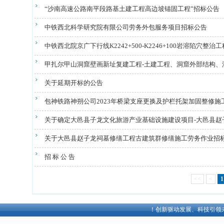
“沙南高速公路南平段路基土建工程高边坡锚固工程”招标公告
中铁西北科学研究院有限公司劳务外包服务项目招标公告
中铁西北院京广下行线K2242+500-K2246+100岩溶陷穴整治工程
甲扎尔甲山洞窟壁画新址复建工程-土建工程、洞窟外部结构、洞窟
关于延期开标的公告
包神铁路神朔公司2023年桥梁支座更换及护栏托架加固整修施
关于确定大邑县子龙文化旅游产业基础设施建设项目-大邑县赵子
关于大邑县赵子龙祠墓修缮工程古建筑群修缮施工劳务作业招
招 标 公 告
<<
<
1
欢迎访问中铁西北科学院有限公司官方网站！创新驱动发展、科技引领未