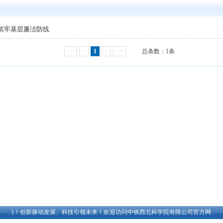
筑牢基层廉洁防线
<<
<
1
>
>>
总条数：1条
站！创新驱动发展、科技引领未来！
欢迎访问中铁西北科学院有限公司官方网站！创