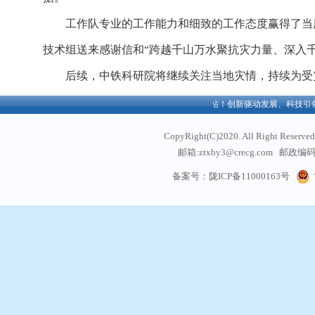
工作队专业的工作能力和细致的工作态度赢得了当
技术组送来感谢信和
“跨越千山万水聚抗灾力量、深入
后续，中铁科研院将继续关注当地灾情，持续为受
欢迎访问中铁西北科学院有限公司官方网站！创新驱动发展、科技引领
CopyRight(C)2020. All Right
邮箱:ztxby3@crecg.com 邮政编码:
通信地址: 甘肃省兰州
备案号：陇ICP备11000163号