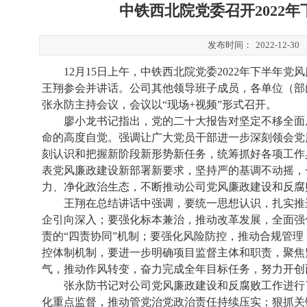
中铁西北院党委召开2022
发布时间：
2022-12-30
12月15日上午，中铁西北院党委2022年下半
王翔参会并讲话。公司其他领导班子成员，各单位（部
张永防主持会议，会议以“现场+视频”形式召开。
廖小龙书记指出，党的二十大报告对坚定不移全面
命的高度自觉。强调让广大党员干部进一步深刻领会党
刻认识和把握新阶段新形势新任务，统筹抓好各项工作
表党风廉政建设新部署新要求，坚持严的基调不动摇，
力、净化政治生态，不断推动公司党风廉政建设和反腐
王翔在总结讲话中强调，要统一思想认识，扎实推
企引向深入；要强化标本兼治，推动改革发展，全面强
责的
“四责协同”机制；要强化风险防控，推动合规管
控体制机制，要进一步明确项目监督主体和职责，聚焦
气，推动作风转变，奋力完成全年目标任务，努力开创
张永防书记对公司党风廉政建设和反腐败工作进行
化重点监督，推动管党治党政治责任持续压实；狠抓关