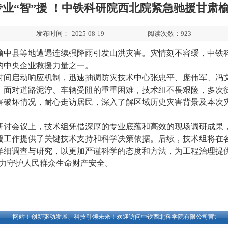
专业“智”援 ！中铁科研院西北院紧急驰援甘肃
发布时间：
2025-08-19
阅读次数：
923
市榆中县等地遭遇连续强降雨引发山洪灾害。灾情刻不容缓，中铁
的中央企业救援力量之一。
时间启动响应机制，迅速抽调防灾技术中心张忠平、庞伟军、冯
。面对道路泥泞、车辆受阻的重重困难，技术组不畏艰险，多次
害破坏情况，耐心走访居民，深入了解区域历史灾害背景及本次
研讨会议上，技术组凭借深厚的专业底蕴和高效的现场调研成果
援工作提供了关键技术支持和科学决策依据。后续，技术组将在
详细调查与研究，以更加严谨科学的态度和方法，为工程治理提
全力守护人民群众生命财产安全。
方网站！创新驱动发展、科技引领未来！
欢迎访问中铁西北科学院有限公司官方网站