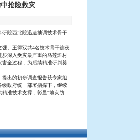
榆中抢险救灾
科研院西北院迅速抽调技术骨干
文强、王得双共
4名技术骨干连夜
徒步深入受灾最严重的马莲滩村
灾害全过程，为后续精准研判奠
，提出的初步调查报告获专家组
各级政府统一部署指挥下，继续
供精准技术支撑，彰显
“地灾防
！创新驱动发展、科技引领未来！