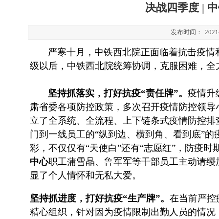
决战四季度 |
发布时间：
2021
严寒十月，中铁西北院正面临着抗击疫情
级以后，中铁西北院统筹协调，克服困难，全
坚持抓落实，打好抗疫
“责任牌”。
疫情升
肃省委各项防控政策，多次召开疫情防控领导
立了全系统、全流程、上下链条式疫情防控排
门到一线员工的“纵到边、横到角、看到底”
彩，不仅仅有“天使白”还有“志愿红”，防疫时
中心
职工蒲雪晶、鲁军军等干部员工主动请缨
显了个人情怀和无私大爱。
坚持抓进度，打好抗疫
“生产牌”。
在当前严控
精心组织，针对因为疫情限制出勤人员的情况