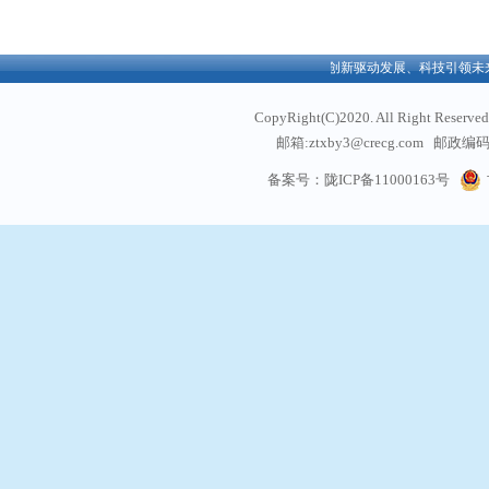
欢迎访问中铁西北科学院有限公司官方网站！创新驱动发展、科技引领未来
CopyRight(C)2020. All Right
邮箱:ztxby3@crecg.com 邮政编码:
通信地址: 甘肃省兰州
备案号：陇ICP备11000163号